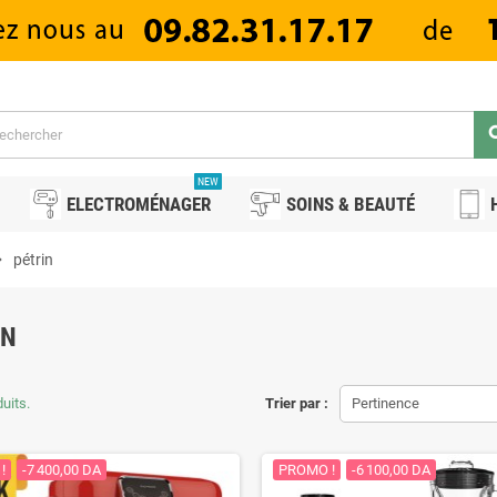
se
NEW
ELECTROMÉNAGER
SOINS & BEAUTÉ
_right
pétrin
IN
duits.
Trier par :
Pertinence
!
-7 400,00 DA
PROMO !
-6 100,00 DA