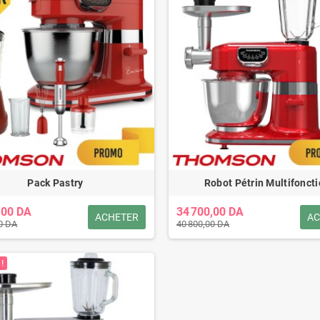
Pack Pastry
Robot Pétrin Multifonct
,00 DA
34 700,00 DA
ACHETER
AC
0 DA
40 800,00 DA
!