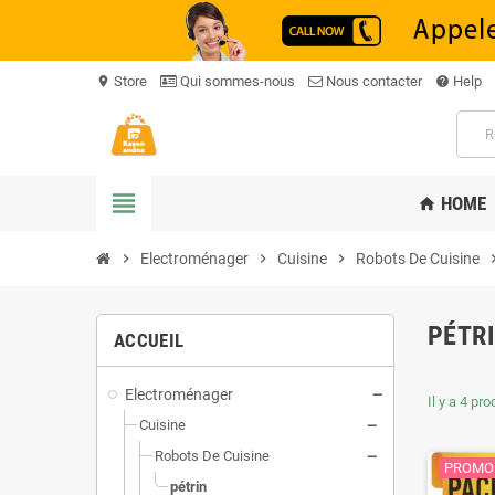
Store
Qui sommes-nous
Nous contacter
Help
location_on
help
view_headline
HOME
home
chevron_right
Electroménager
chevron_right
Cuisine
chevron_right
Robots De Cuisine
chevron
PÉTR
ACCUEIL
Electroménager
Il y a 4 pro
Cuisine
Robots De Cuisine
PROMO 
pétrin