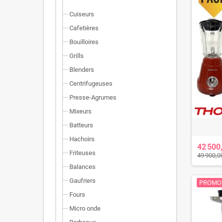
Cuiseurs
Cafetières
Bouilloires
Grills
Blenders
Centrifugeuses
Presse-Agrumes
Mixeurs
Batteurs
Hachoirs
42 500
Friteuses
49 900,0
Balances
Gaufriers
PROMO 
Fours
Micro onde