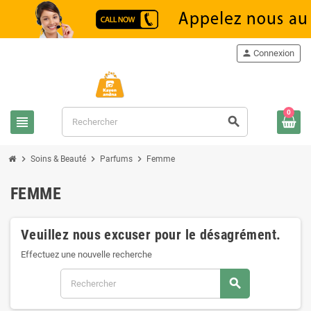
person
Connexion
0
view_headline
search
chevron_right
chevron_right
chevron_right
Soins & Beauté
Parfums
Femme
FEMME
Veuillez nous excuser pour le désagrément.
Effectuez une nouvelle recherche
search