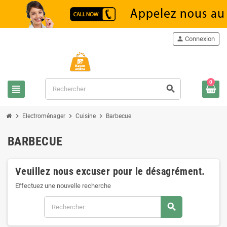
person
Connexion
0
view_headline
search
chevron_right
chevron_right
chevron_right
Electroménager
Cuisine
Barbecue
BARBECUE
Veuillez nous excuser pour le désagrément.
Effectuez une nouvelle recherche
search